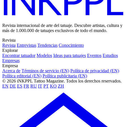
Revista internacional de arte del tatuaje. Descubre artistas, cultura y
más de 1.000.000 de tatuajes exclusivos de todo el mundo.
Revista
Revista
Entrevistas
Tendencias
Conocimiento
Explorar
Encontrar tatuador
Modelos
Ideas para tatuajes
Eventos
Estudios
Empresas
Empresa
Acerca de
Términos de servicio (EN)
Política de privacidad (EN)
Política editorial (EN)
Política publicitaria (EN)
© 2026 iNKPPL Tattoo Magazine. Todos los derechos reservados.
EN
DE
ES
FR
RU
IT
PT
KO
ZH