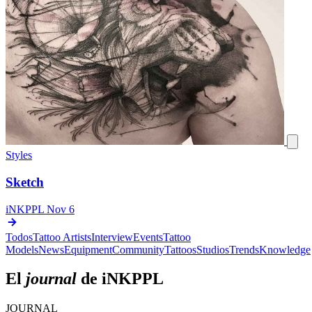
Styles
Sketch
iNKPPL
Nov 6
Todos
Tattoo Artists
Interview
Events
Tattoo
Models
News
Equipment
Community
Tattoos
Studios
Trends
Knowledge
El
journal
de iNKPPL
JOURNAL