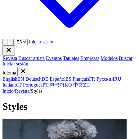
Iniciar sesión
Revista
Buscar artista
Eventos
Tatuajes
Empresas
Modelos
Buscar
Iniciar sesión
Idioma
English
EN
Deutsch
DE
Español
ES
Français
FR
Русский
RU
Italiano
IT
Português
PT
한국어
KO
中文
ZH
Inicio
/
Revista
/
Styles
Styles