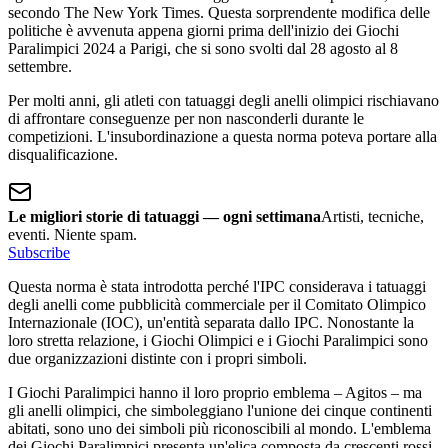
secondo The New York Times. Questa sorprendente modifica delle
politiche è avvenuta appena giorni prima dell'inizio dei Giochi
Paralimpici 2024 a Parigi, che si sono svolti dal 28 agosto al 8
settembre.
Per molti anni, gli atleti con tatuaggi degli anelli olimpici rischiavano
di affrontare conseguenze per non nasconderli durante le
competizioni. L'insubordinazione a questa norma poteva portare alla
disqualificazione.
Le migliori storie di tatuaggi — ogni settimana
Artisti, tecniche,
eventi. Niente spam.
Subscribe
Questa norma è stata introdotta perché l'IPC considerava i tatuaggi
degli anelli come pubblicità commerciale per il Comitato Olimpico
Internazionale (IOC), un'entità separata dallo IPC. Nonostante la
loro stretta relazione, i Giochi Olimpici e i Giochi Paralimpici sono
due organizzazioni distinte con i propri simboli.
I Giochi Paralimpici hanno il loro proprio emblema – Agitos – ma
gli anelli olimpici, che simboleggiano l'unione dei cinque continenti
abitati, sono uno dei simboli più riconoscibili al mondo. L'emblema
dei Giochi Paralimpici presenta un'elica composta da crescenti rossi,