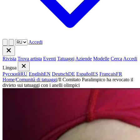
Accedi
Rivista
Trova artista
Eventi
Tatuaggi
Aziende
Modelle
Cerca
Accedi
Lingua
Русский
RU
English
EN
Deutsch
DE
Español
ES
Français
FR
Home
/
Comunità di tatuaggi
/
Il Comitato Paralimpico ha revocato il
divieto sui tatuaggi con i anelli olimpici