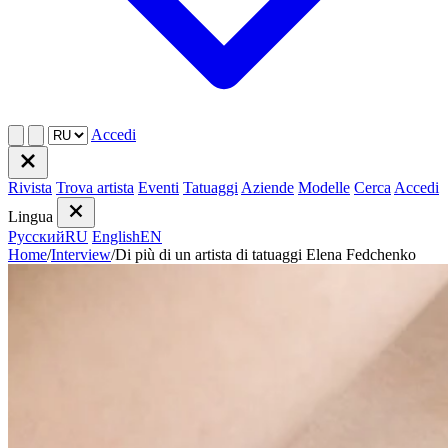
Accedi
Rivista
Trova artista
Eventi
Tatuaggi
Aziende
Modelle
Cerca
Accedi
Lingua
Русский
RU
English
EN
Home
/
Interview
/
Di più di un artista di tatuaggi Elena Fedchenko