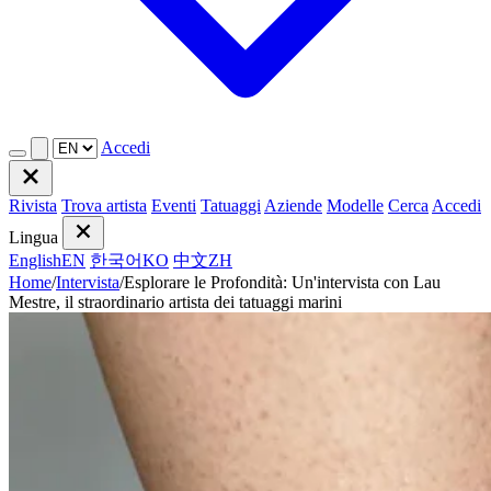
Accedi
Rivista
Trova artista
Eventi
Tatuaggi
Aziende
Modelle
Cerca
Accedi
Lingua
English
EN
한국어
KO
中文
ZH
Home
/
Intervista
/
Esplorare le Profondità: Un'intervista con Lau
Mestre, il straordinario artista dei tatuaggi marini