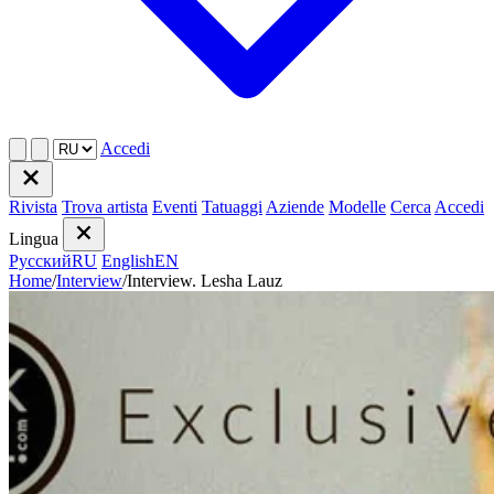
Accedi
Rivista
Trova artista
Eventi
Tatuaggi
Aziende
Modelle
Cerca
Accedi
Lingua
Русский
RU
English
EN
Home
/
Interview
/
Interview. Lesha Lauz