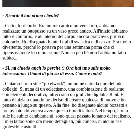
- Ricordi il tuo primo cliente?
- Certo, lo ricordo! Era un mio amico universitario, abbiamo
realizzato un ottopusso su un vaso greco antico. All'inizio abbiamo
fatto il contorno, e all'interno del corpo ancora praticavo, prima di
colorarlo. Ho disegnato lì tutti i tipi di swastica e di cazzo. Era molto
divertente, perché lo portava per una settimana prima che ci
ripensassimo e lo colorassimo! Non so perché non l'abbiamo fatto
subito...
- Sì, mi chiedo anch'io perché :) Ora hai uno stile molto
interessante. Dimmi di più su di esso. Come è nato?
- Chiamo il mio stile "pixelwork", un nome dato da uno dei miei
colleghi. Si tratta di un eclectismo, una combinazione di realismo
con elementi decorativi, intrecciati con grafiche digitali a 8 bit. E
tutto è iniziato quando ho deciso di creare qualcosa di nuovo e ho
pensato a lungo su questo. Alla fine, ho disegnato alcuni bozzetti e
ho invitato chi voleva avere questo tipo di tattoo. Nel tempo, il mio
stile ha subito cambiamenti, sono quasi passato lontano dal realismo,
i miei tattoo sono ora meno dettagliati, più concisi, in alcuni casi
groteschi e astratti.