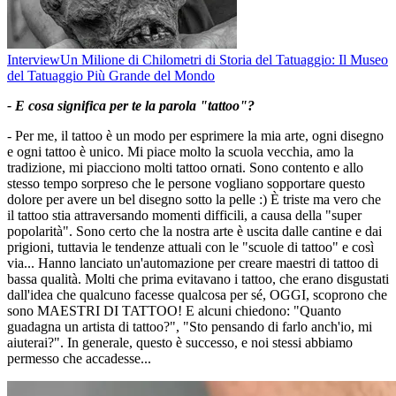
Interview
Un Milione di Chilometri di Storia del Tatuaggio: Il Museo
del Tatuaggio Più Grande del Mondo
- E cosa significa per te la parola "tattoo"?
- Per me, il tattoo è un modo per esprimere la mia arte, ogni disegno
e ogni tattoo è unico. Mi piace molto la scuola vecchia, amo la
tradizione, mi piacciono molti tattoo ornati. Sono contento e allo
stesso tempo sorpreso che le persone vogliano sopportare questo
dolore per avere un bel disegno sotto la pelle :) È triste ma vero che
il tattoo stia attraversando momenti difficili, a causa della "super
popolarità". Sono certo che la nostra arte è uscita dalle cantine e dai
prigioni, tuttavia le tendenze attuali con le "scuole di tattoo" e così
via... Hanno lanciato un'automazione per creare maestri di tattoo di
bassa qualità. Molti che prima evitavano i tattoo, che erano disgustati
dall'idea che qualcuno facesse qualcosa per sé, OGGI, scoprono che
sono MAESTRI DI TATTOO! E alcuni chiedono: "Quanto
guadagna un artista di tattoo?", "Sto pensando di farlo anch'io, mi
aiuterai?". In generale, questo è successo, e noi stessi abbiamo
permesso che accadesse...