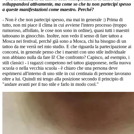
sviluppandosi attivamente, ma come so che tu non partecipi spesso
a queste manifestazioni come maestro. Perché?
- Non è che non partecipi spesso, ma mai in generale :) Prima di
tutto, non mi piace il clima in cui avviene l'intero processo (troppo
rumoroso, affollato, le cose non sono in ordine), quasi tutti i maestri
tattooano in ginocchio. Inoltre, non vedo il senso di fare tattoo a
Mosca nei festival, perché già sono a Mosca, chi ha bisogno di un
tattoo da me verrà nel mio studio. E che riguarda la partecipazione ai
concorsi, in generale penso che i maestri con uno stile individuale
non abbiano nulla da fare lì! Che confronto? Capisco, ad esempio, i
stili classici - i ragazzi competono nel tattoo giapponese, nella nuova
scuola o nella vecchia scuola - è chiaro che una persona deve
esprimersi all'interno di uno stile in cui centinaia di persone lavorano
oltre a lui. Quindi mi tengo alla posizione secondo il principio di
"andare avanti per il tuo stile e farlo in modo cool."