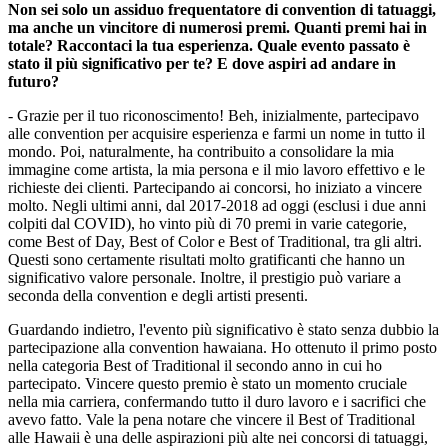
Non sei solo un assiduo frequentatore di convention di tatuaggi,
ma anche un vincitore di numerosi premi. Quanti premi hai in
totale? Raccontaci la tua esperienza. Quale evento passato è
stato il più significativo per te? E dove aspiri ad andare in
futuro?
- Grazie per il tuo riconoscimento! Beh, inizialmente, partecipavo
alle convention per acquisire esperienza e farmi un nome in tutto il
mondo. Poi, naturalmente, ha contribuito a consolidare la mia
immagine come artista, la mia persona e il mio lavoro effettivo e le
richieste dei clienti. Partecipando ai concorsi, ho iniziato a vincere
molto. Negli ultimi anni, dal 2017-2018 ad oggi (esclusi i due anni
colpiti dal COVID), ho vinto più di 70 premi in varie categorie,
come Best of Day, Best of Color e Best of Traditional, tra gli altri.
Questi sono certamente risultati molto gratificanti che hanno un
significativo valore personale. Inoltre, il prestigio può variare a
seconda della convention e degli artisti presenti.
Guardando indietro, l'evento più significativo è stato senza dubbio la
partecipazione alla convention hawaiana. Ho ottenuto il primo posto
nella categoria Best of Traditional il secondo anno in cui ho
partecipato. Vincere questo premio è stato un momento cruciale
nella mia carriera, confermando tutto il duro lavoro e i sacrifici che
avevo fatto. Vale la pena notare che vincere il Best of Traditional
alle Hawaii è una delle aspirazioni più alte nei concorsi di tatuaggi,