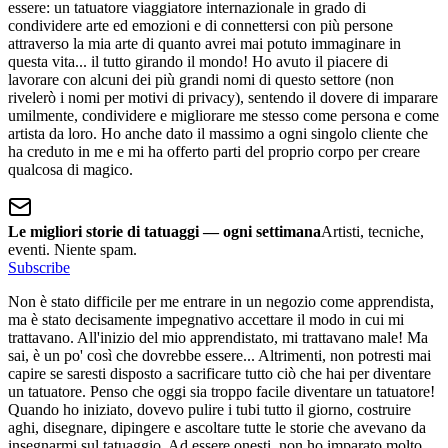
essere: un tatuatore viaggiatore internazionale in grado di
condividere arte ed emozioni e di connettersi con più persone
attraverso la mia arte di quanto avrei mai potuto immaginare in
questa vita... il tutto girando il mondo! Ho avuto il piacere di
lavorare con alcuni dei più grandi nomi di questo settore (non
rivelerò i nomi per motivi di privacy), sentendo il dovere di imparare
umilmente, condividere e migliorare me stesso come persona e come
artista da loro. Ho anche dato il massimo a ogni singolo cliente che
ha creduto in me e mi ha offerto parti del proprio corpo per creare
qualcosa di magico.
Le migliori storie di tatuaggi — ogni settimana
Artisti, tecniche,
eventi. Niente spam.
Subscribe
Non è stato difficile per me entrare in un negozio come apprendista,
ma è stato decisamente impegnativo accettare il modo in cui mi
trattavano. All'inizio del mio apprendistato, mi trattavano male! Ma
sai, è un po' così che dovrebbe essere... Altrimenti, non potresti mai
capire se saresti disposto a sacrificare tutto ciò che hai per diventare
un tatuatore. Penso che oggi sia troppo facile diventare un tatuatore!
Quando ho iniziato, dovevo pulire i tubi tutto il giorno, costruire
aghi, disegnare, dipingere e ascoltare tutte le storie che avevano da
insegnarmi sul tatuaggio. Ad essere onesti, non ho imparato molto