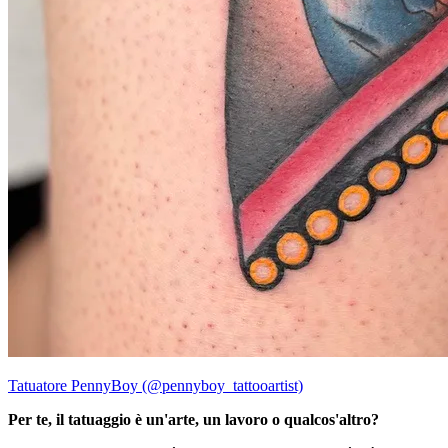
Tatuatore PennyBoy (@pennyboy_tattooartist)
Per te, il tatuaggio è un'arte, un lavoro o qualcos'altro?