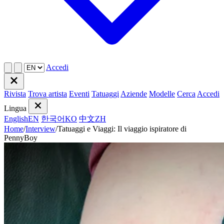
Accedi
Rivista
Trova artista
Eventi
Tatuaggi
Aziende
Modelle
Cerca
Accedi
Lingua
English
EN
한국어
KO
中文
ZH
Home
/
Interview
/
Tatuaggi e Viaggi: Il viaggio ispiratore di
PennyBoy