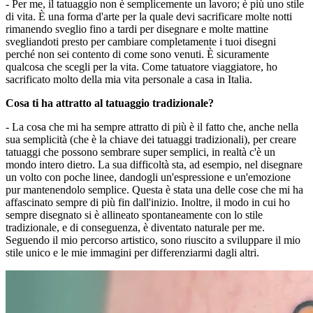
- Per me, il tatuaggio non è semplicemente un lavoro; è più uno stile
di vita. È una forma d'arte per la quale devi sacrificare molte notti
rimanendo sveglio fino a tardi per disegnare e molte mattine
svegliandoti presto per cambiare completamente i tuoi disegni
perché non sei contento di come sono venuti. È sicuramente
qualcosa che scegli per la vita. Come tatuatore viaggiatore, ho
sacrificato molto della mia vita personale a casa in Italia.
Cosa ti ha attratto al tatuaggio tradizionale?
- La cosa che mi ha sempre attratto di più è il fatto che, anche nella
sua semplicità (che è la chiave dei tatuaggi tradizionali), per creare
tatuaggi che possono sembrare super semplici, in realtà c'è un
mondo intero dietro. La sua difficoltà sta, ad esempio, nel disegnare
un volto con poche linee, dandogli un'espressione e un'emozione
pur mantenendolo semplice. Questa è stata una delle cose che mi ha
affascinato sempre di più fin dall'inizio. Inoltre, il modo in cui ho
sempre disegnato si è allineato spontaneamente con lo stile
tradizionale, e di conseguenza, è diventato naturale per me.
Seguendo il mio percorso artistico, sono riuscito a sviluppare il mio
stile unico e le mie immagini per differenziarmi dagli altri.