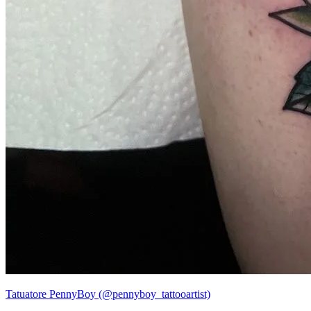
Tatuatore PennyBoy (@pennyboy_tattooartist)