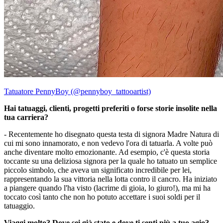
Tatuatore PennyBoy (@pennyboy_tattooartist)
Hai tatuaggi, clienti, progetti preferiti o forse storie insolite nella
tua carriera?
- Recentemente ho disegnato questa testa di signora Madre Natura di
cui mi sono innamorato, e non vedevo l'ora di tatuarla. A volte può
anche diventare molto emozionante. Ad esempio, c'è questa storia
toccante su una deliziosa signora per la quale ho tatuato un semplice
piccolo simbolo, che aveva un significato incredibile per lei,
rappresentando la sua vittoria nella lotta contro il cancro. Ha iniziato
a piangere quando l'ha visto (lacrime di gioia, lo giuro!), ma mi ha
toccato così tanto che non ho potuto accettare i suoi soldi per il
tatuaggio.
Viaggi molto? Dove sei già stato e dove ti senti più a tuo agio?