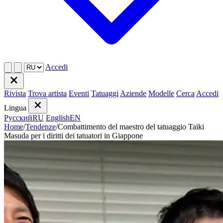
Accedi
Rivista
Trova artista
Eventi
Tatuaggi
Aziende
Modelle
Cerca
Accedi
Lingua
Русский
RU
English
EN
Home
/
Tendenze
/
Combattimento del maestro del tatuaggio Taiki
Masuda per i diritti dei tatuatori in Giappone