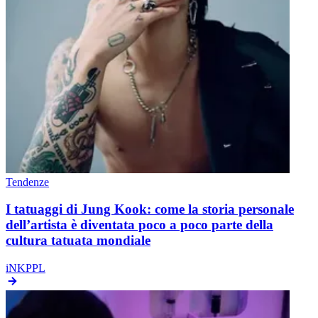
Tendenze
I tatuaggi di Jung Kook: come la storia personale
dell’artista è diventata poco a poco parte della
cultura tatuata mondiale
iNKPPL