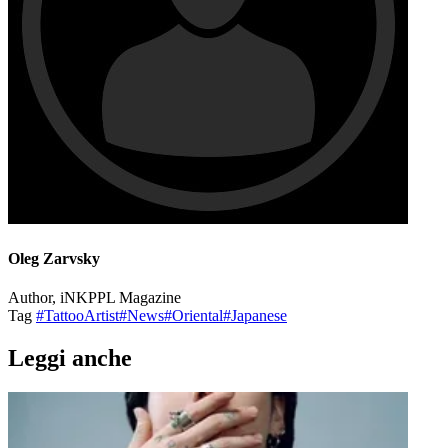
Oleg Zarvsky
Author, iNKPPL Magazine
Tag
#TattooArtist
#News
#Oriental
#Japanese
Leggi anche