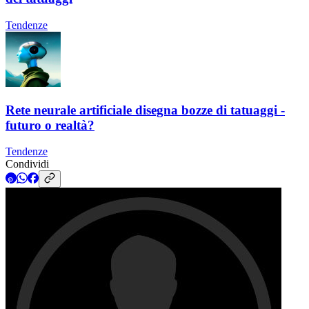
Tendenze
Rete neurale artificiale disegna bozze di tatuaggi -
futuro o realtà?
Tendenze
Condividi