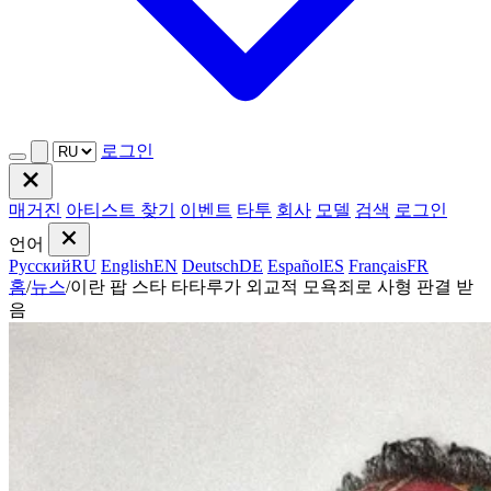
로그인
매거진
아티스트 찾기
이벤트
타투
회사
모델
검색
로그인
언어
Русский
RU
English
EN
Deutsch
DE
Español
ES
Français
FR
홈
/
뉴스
/
이란 팝 스타 타타루가 외교적 모욕죄로 사형 판결 받
음