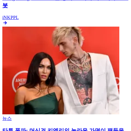
봇
iNKPPL
뉴스
타투 폭파: 머신건 키엘리의 놀라운 가면이 팬들을