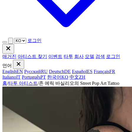
로그인
매거진
아티스트 찾기
이벤트
타투
회사
모델
검색
로그인
언어
English
EN
Русский
RU
Deutsch
DE
Español
ES
Français
FR
Italiano
IT
Português
PT
한국어
KO
中文
ZH
홈
/
타투 아티스트
/
존 에릭 바실리오의 Street Pop Art Tattoo