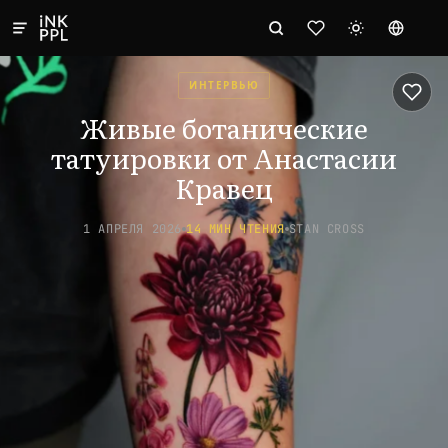
ИНТЕРВЬЮ
Живые ботанические
татуировки от Анастасии
Кравец
1 АПРЕЛЯ 2026
14 МИН ЧТЕНИЯ
STAN CROSS