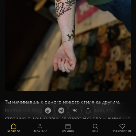
Ты начинаешь с одного нового стиля за другим,
постоянно подталкивая себя. Это больно, это
страшно, ты ошибаешься снова и снова — и именно
так ты учишься. Ты живешь под постоянным
ГЛАВНАЯ
МАСТЕРА
АФИША
ТАТУ
ИЗБРАННОЕ
давлением своих собственных ожиданий и