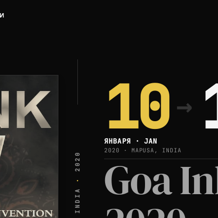
ЛИ
10
→
ЯНВАРЯ · JAN
2020 · MAPUSA, INDIA
2020
Goa I
·
INDIA