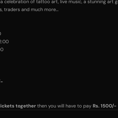
 celebration of tattoo art, live music, a stunning art gal
lls, traders and much more…
0
2:00
00
/-
 tickets together
then you will have to pay
Rs. 1500/-