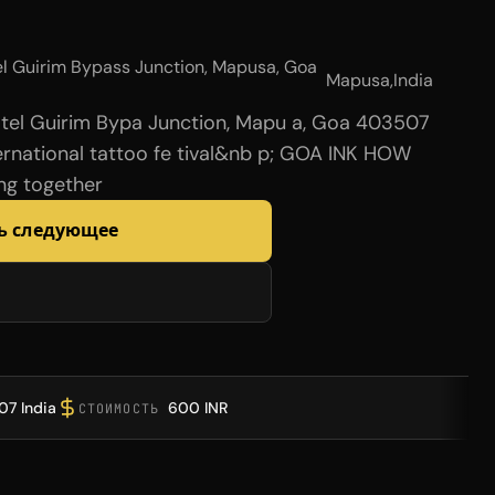
l Guirim Bypass Junction, Mapusa, Goa
Mapusa
,
India
tel Guirim Bypa Junction, Mapu a, Goa 403507
ernational tattoo fe tival&nb p; GOA INK HOW
ing together
ь следующее
07 India
600 INR
СТОИМОСТЬ