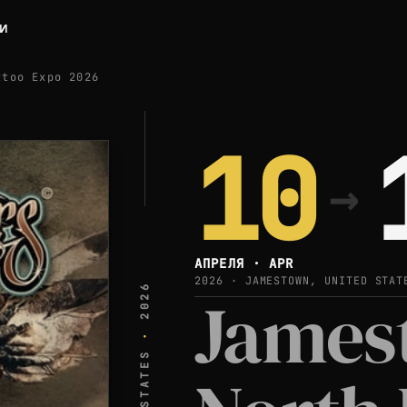
ЛИ
ttoo Expo 2026
10
→
АПРЕЛЯ · APR
2026 · JAMESTOWN, UNITED STAT
2026
James
·