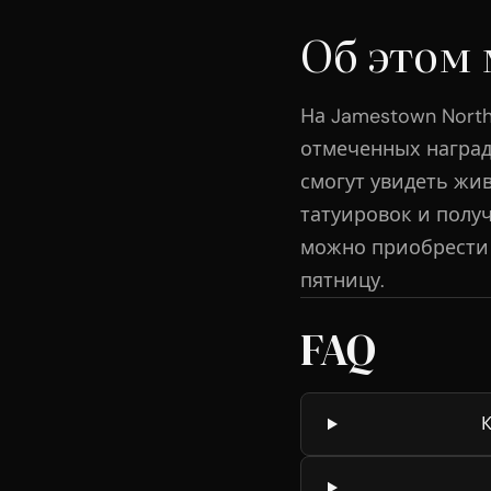
Об этом
На Jamestown North
отмеченных наград
смогут увидеть жи
татуировок и полу
можно приобрести т
пятницу.
FAQ
К