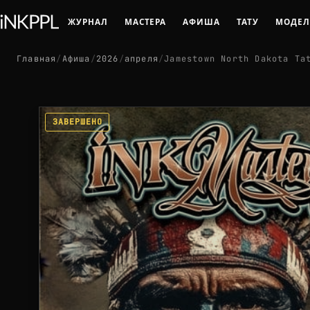
ЖУРНАЛ
МАСТЕРА
АФИША
ТАТУ
МОДЕ
Главная
/
Афиша
/
2026
/
апреля
/
Jamestown North Dakota Ta
ЗАВЕРШЕНО