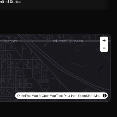
nited States
OpenFreeMap
© OpenMapTiles
Data from
OpenStreetMap