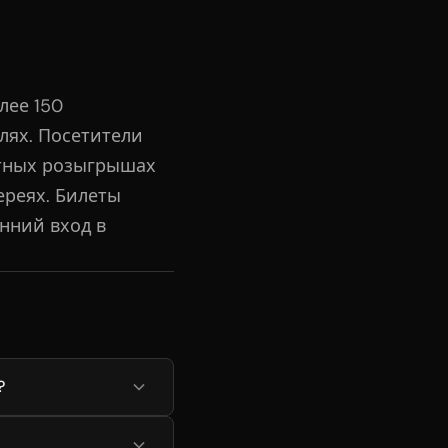
лее 150
лях. Посетители
атных розыгрышах
ереях. Билеты
анний вход в
?