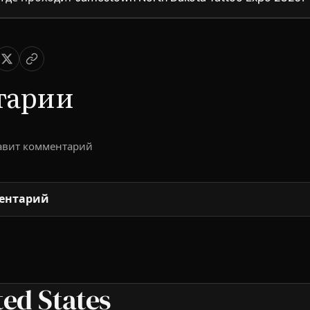
тарии
тавит комментарий
ентарий
ed States