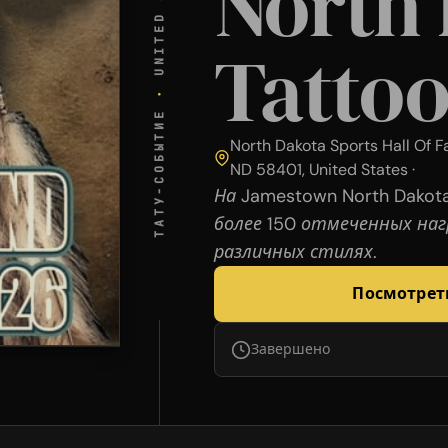
UNITED STATES
North
Tattoo
·
ТАТУ-СОБЫТИЕ
North Dakota Sports Hall Of 
ND 58401, United States ·
На Jamestown North Dakot
более 150 отмеченных на
различных стилях.
Посмотрет
Завершено