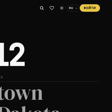
ВОЙТИ
12
ES
town