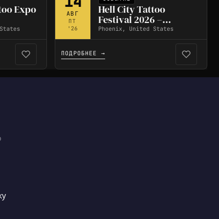
14
too Expo
Hell City Tattoo
АВГ
Festival 2026 –
ПТ
Phoenix
States
Phoenix, United States
'26
ПОДРОБНЕЕ →
ю
ку