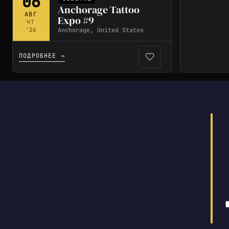
06
Anchorage Tattoo
АВГ
Expo #9
ЧТ
Anchorage, United States
'26
ПОДРОБНЕЕ →