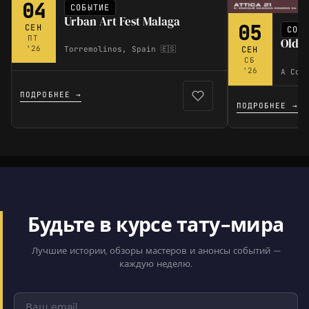
04
СОБЫТИЕ
Urban Art Fest Malaga
05
СЕН
СОБ
ПТ
Old N
'26
Torremolinos, Spain 🇪🇸
СЕН
СБ
'26
A Coru
ПОДРОБНЕЕ →
ПОДРОБНЕЕ →
Будьте в курсе тату-мира
Лучшие истории, обзоры мастеров и анонсы событий —
каждую неделю.