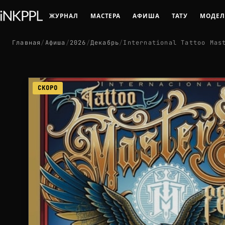
ЖУРНАЛ
МАСТЕРА
АФИША
ТАТУ
МОДЕ
Главная
/
Афиша
/
2026
/
Декабрь
/
International Tattoo Mas
СКОРО