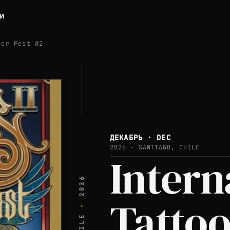
ЛИ
ter Fest #2
ДЕКАБРЬ · DEC
2026 · SANTIAGO, CHILE
Intern
2026
Tattoo
·
CHILE