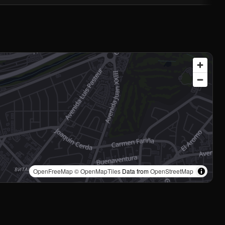
OpenFreeMap
© OpenMapTiles
Data from
OpenStreetMap