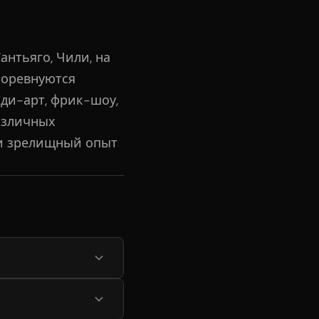
нтьяго, Чили, на
соревнуются
оди-арт, фрик-шоу,
различных
 и зрелищный опыт