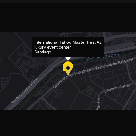
International Tattoo Master Fest #2
luxury event center
Santiago