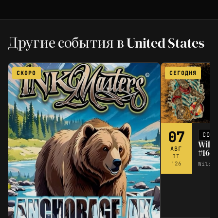
Другие события в United States
СКОРО
СЕГОДНЯ
07
СОБ
Wild
АВГ
#16
ПТ
'26
Wildw