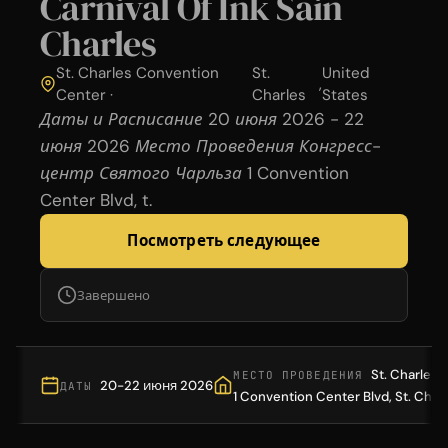
Carnival Of Ink Sain
Charles
St. Charles Convention
St.
United
,
Center ·
Charles
States
Даты и Расписание 20 июня 2026 - 22
июня 2026 Место Проведения Конгресс-
центр Святого Чарльза 1 Convention
Center Blvd, t.
Посмотреть следующее
Завершено
St. Charles
МЕСТО ПРОВЕДЕНИЯ
20-22 июня 2026
ДАТЫ
1 Convention Center Blvd, St. Char