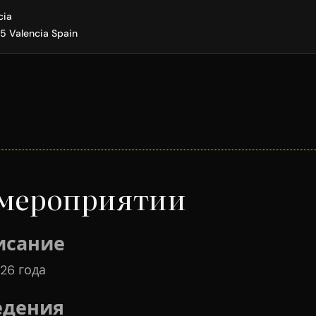
cia
35 Valencia Spain
 мероприятии
исание
26 года
едения