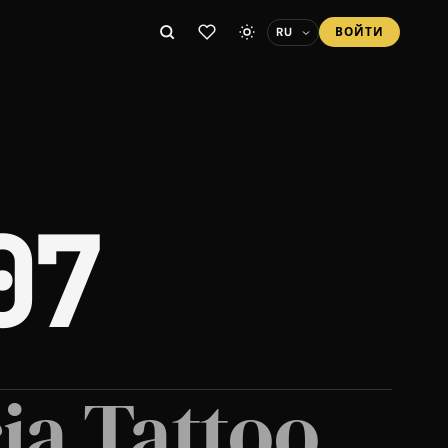
ВОЙТИ
07
ia Tattoo