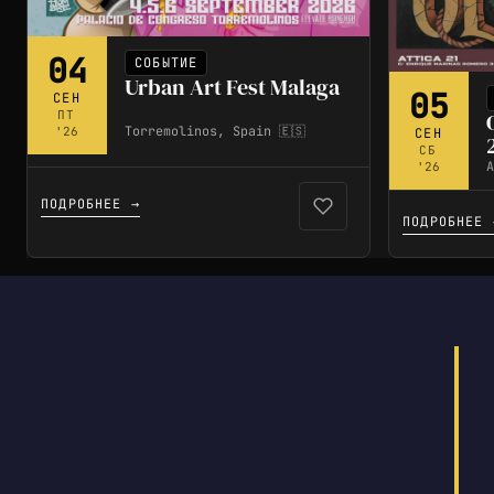
04
СОБЫТИЕ
Urban Art Fest Malaga
05
СЕН
ПТ
Torremolinos, Spain 🇪🇸
'26
СЕН
СБ
A
'26
ПОДРОБНЕЕ →
ПОДРОБНЕЕ 