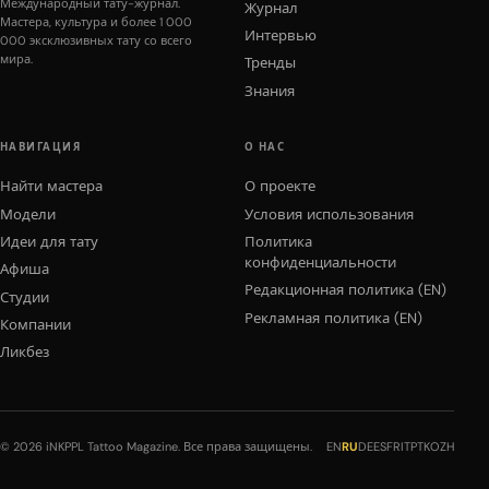
Международный тату-журнал.
Журнал
Мастера, культура и более 1 000
Интервью
000 эксклюзивных тату со всего
мира.
Тренды
Знания
НАВИГАЦИЯ
О НАС
Найти мастера
О проекте
Модели
Условия использования
Идеи для тату
Политика
конфиденциальности
Афиша
Редакционная политика (EN)
Студии
Рекламная политика (EN)
Компании
Ликбез
© 2026 iNKPPL Tattoo Magazine. Все права защищены.
EN
RU
DE
ES
FR
IT
PT
KO
ZH