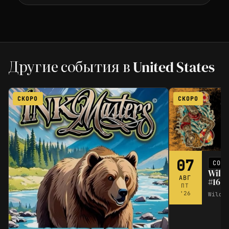
Другие события в United States
СКОРО
СКОРО
07
СОБ
Wild
АВГ
#16
ПТ
'26
Wildw