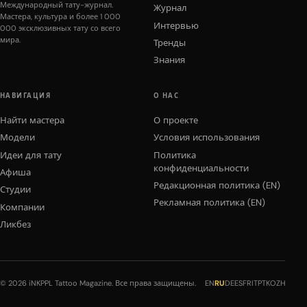
Международный тату-журнал.
Журнал
Мастера, культура и более 1 000
Интервью
000 эксклюзивных тату со всего
мира.
Тренды
Знания
НАВИГАЦИЯ
О НАС
Найти мастера
О проекте
Модели
Условия использования
Идеи для тату
Политика
конфиденциальности
Афиша
Редакционная политика (EN)
Студии
Рекламная политика (EN)
Компании
Ликбез
© 2026 iNKPPL Tattoo Magazine. Все права защищены.
EN
RU
DE
ES
FR
IT
PT
KO
ZH