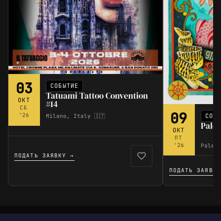
03
СОБЫТИЕ
Tatuami Tattoo Convention
ОКТ
#14
СБ
09
'26
СОБ
Milano, Italy 🇮🇹
Pale
ОКТ
ПТ
'26
Palerm
ПОДАТЬ ЗАЯВКУ →
ПОДАТЬ ЗАЯВКУ