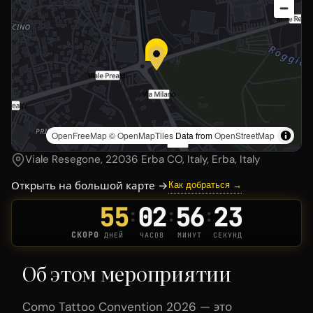
OpenFreeMap
© OpenMapTiles
Data from
OpenStreetMap
Viale Resegone, 22036 Erba CO, Italy, Erba, Italy
Открыть на большой карте →
Как добраться →
55
02
56
22
:
:
:
СКОРО
ДНЕЙ
ЧАСОВ
МИНУТ
СЕКУНД
Об этом мероприятии
Como Tattoo Convention 2026 — это