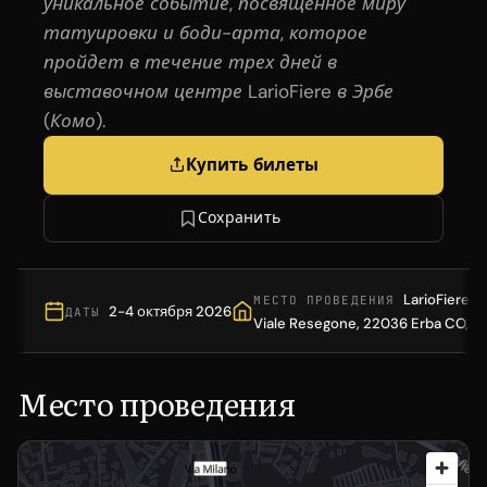
уникальное событие, посвященное миру
татуировки и боди-арта, которое
пройдет в течение трех дней в
выставочном центре LarioFiere в Эрбе
(Комо).
Купить билеты
Сохранить
LarioFiere, L
МЕСТО ПРОВЕДЕНИЯ
2-4 октября 2026
ДАТЫ
Viale Resegone, 22036 Erba CO, Ita
Место проведения