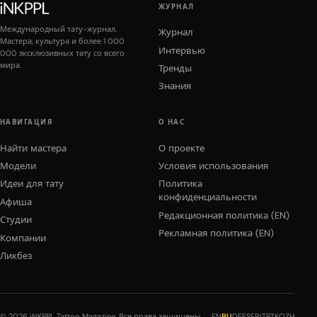
ЖУРНАЛ
Международный тату-журнал.
Журнал
Мастера, культура и более 1 000
Интервью
000 эксклюзивных тату со всего
мира.
Тренды
Знания
НАВИГАЦИЯ
О НАС
Найти мастера
О проекте
Модели
Условия использования
Идеи для тату
Политика
конфиденциальности
Афиша
Редакционная политика (EN)
Студии
Рекламная политика (EN)
Компании
Ликбез
© 2026 iNKPPL Tattoo Magazine. Все права защищены.
EN
RU
DE
ES
FR
IT
PT
KO
ZH