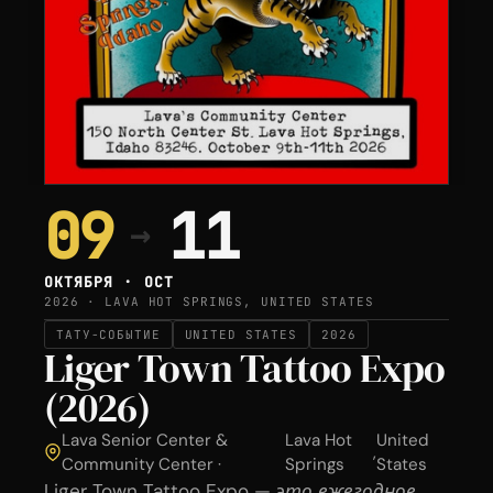
09
11
→
ОКТЯБРЯ · OCT
2026 · LAVA HOT SPRINGS, UNITED STATES
ТАТУ-СОБЫТИЕ
UNITED STATES
2026
Liger Town Tattoo Expo
(2026)
Lava Senior Center &
Lava Hot
United
,
Community Center ·
Springs
States
Liger Town Tattoo Expo — это ежегодное