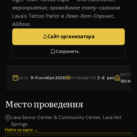
мероприятие, проводимое тату-салоном
Lava's Tattoo Parlor в Лава-Хот-Спрингс,
Айдахо.
Сайт организатора
Сохранить
МЕСТО 
9-11 октября 2026
2-й раз
ДАТЫ
ПРОВОДИТСЯ
150 N Ce
Место проведения
Lava Senior Center & Community Center, Lava Hot
Springs
Найти на карте →