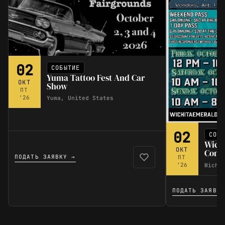
02
СОБЫТИЕ
Yuma Tattoo Fest And Car
ОКТ
Show
ПТ
'26
Yuma, United States
02
СОБ
Wichi
ОКТ
Conv
ПОДАТЬ ЗАЯВКУ →
ПТ
'26
Wichi
ПОДАТЬ ЗАЯВКУ