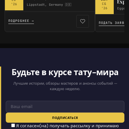
Expo
СБ
'26
Lippstadt, Germany 🇩🇪
'26
Eggenf
ПОДРОБНЕЕ →
ПОДАТЬ ЗАЯВКУ
Будьте в курсе тату-мира
Лучшие истории, обзоры мастеров и анонсы событий —
каждую неделю.
ПОДПИСАТЬСЯ
Я согласен(на) получать рассылку и принимаю