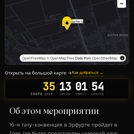
OpenFreeMap
© OpenMapTiles
Data from
OpenStreetMap
Открыть на большой карте →
Как добраться →
35
13
01
54
:
:
:
СКОРО
ДНЕЙ
ЧАСОВ
МИНУТ
СЕКУНД
Об этом мероприятии
16-я тату-конвенция в Эрфурте пройдет в
Готе, где будет представлен широкий круг