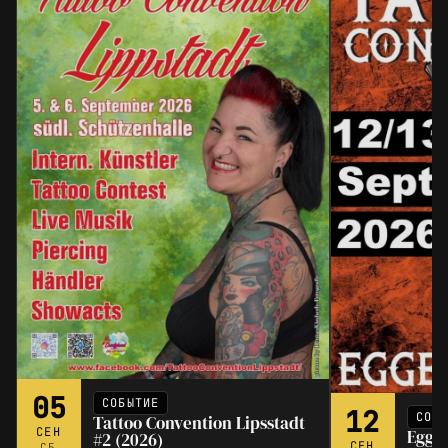
05
СОБЫТИЕ
12
СОБ
Tattoo Convention Lipsstadt
СЕН
Eggen
#2 (2026)
СЕН
СБ