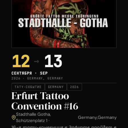
12
13
→
СЕНТЯБРЯ · SEP
2026 · GERMANY, GERMANY
ТАТУ-СОБЫТИЕ
GERMANY
2026
Erfurt Tattoo
Convention #16
Stadthalle Gotha,
Germany
,
Germany
Schützenplatz 1 ·
16-я тату-конвенция в Эрфурте пройдет в