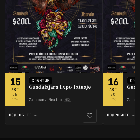
15
16
СОБЫТИЕ
СОБ
Guadalajara Expo Tatuaje
Guada
АВГ
АВГ
СБ
ВС
'26
'26
Zapopan, Mexico 🇲🇽
Zapopa
ПОДРОБНЕЕ →
ПОДРОБНЕЕ →