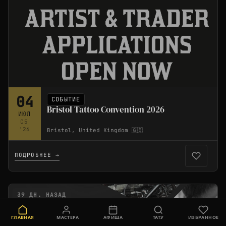
04
СОБЫТИЕ
Bristol Tattoo Convention 2026
ИЮЛ
СБ
'26
Bristol, United Kingdom 🇬🇧
ПОДРОБНЕЕ →
39 ДН. НАЗАД
ГЛАВНАЯ
МАСТЕРА
АФИША
ТАТУ
ИЗБРАННОЕ