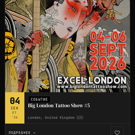
04
СОБЫТИЕ
Big London Tattoo Show #5
СЕН
ПТ
'26
London, United Kingdom 🇬🇧
ПОДРОБНЕЕ →