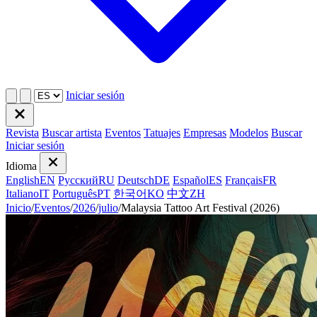
Iniciar sesión
Revista
Buscar artista
Eventos
Tatuajes
Empresas
Modelos
Buscar
Iniciar sesión
Idioma
English
EN
Русский
RU
Deutsch
DE
Español
ES
Français
FR
Italiano
IT
Português
PT
한국어
KO
中文
ZH
Inicio
/
Eventos
/
2026
/
julio
/
Malaysia Tattoo Art Festival (2026)