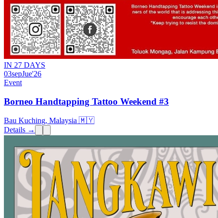
IN 27 DAYS
03
sep
Jue
'26
Event
Borneo Handtapping Tattoo Weekend #3
Bau Kuching, Malaysia 🇲🇾
Details →