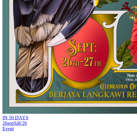
IN 50 DAYS
26
sep
Sáb
'26
Event