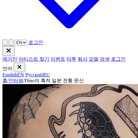
로그인
매거진
아티스트 찾기
이벤트
타투
회사
모델
검색
로그인
언어
English
EN
Русский
RU
홈
/
인터뷰
/
Dino의 흑적 일본 전통 문신