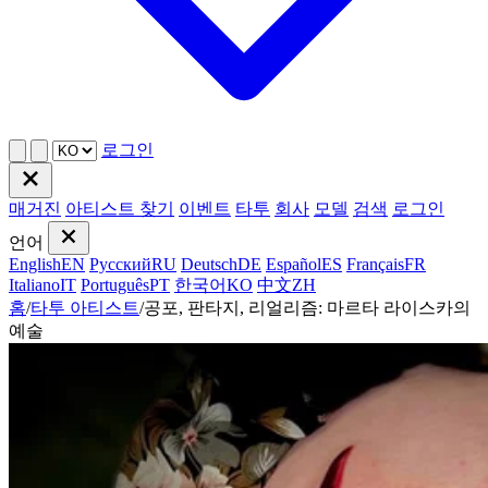
로그인
매거진
아티스트 찾기
이벤트
타투
회사
모델
검색
로그인
언어
English
EN
Русский
RU
Deutsch
DE
Español
ES
Français
FR
Italiano
IT
Português
PT
한국어
KO
中文
ZH
홈
/
타투 아티스트
/
공포, 판타지, 리얼리즘: 마르타 라이스카의
예술