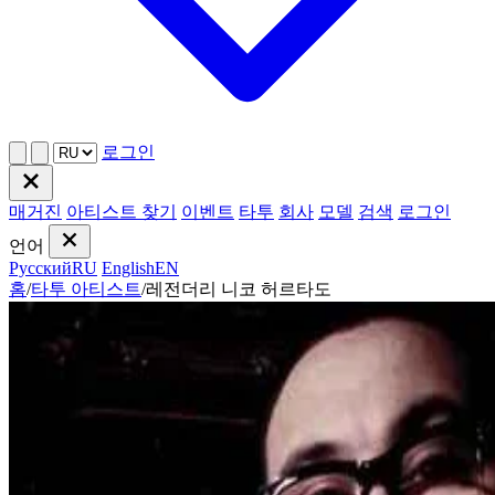
로그인
매거진
아티스트 찾기
이벤트
타투
회사
모델
검색
로그인
언어
Русский
RU
English
EN
홈
/
타투 아티스트
/
레전더리 니코 허르타도