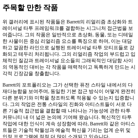
주목할 만한 작품
위 갤러리에 표시된 작품들은 Barrett의 리얼리즘 초상화와 트
레이셔널 타투 프레임워크를 결합하는 시그니처 접근법을 보
여줍니다. 그의 작품은 일반적으로 초상화, 동물, 또는 디테일
한 사물이든 중심 리얼리즘 요소를 특징으로 하며, 이는 대담
하고 깔끔한 라인으로 실행된 트레이셔널 타투 모티프들로 강
화되고 테두리 처리됩니다. 그의 리얼리즘 작업의 부드럽고 입
체적인 질감과 트레이셔널 요소들의 그래픽적인 대담함 사이
의 역동적인 대비는 각 작품을 매력적이고 독특하게 만드는 시
각적 긴장감을 창출합니다.
Barrett의 포트폴리오는 그가 선택한 퓨전 스타일 내에서의 다
재다능함을 보여주며, 동일한 기본 접근 방식이 어떻게 완전히
다른 분위기와 미학을 창조하도록 적용될 수 있는지 입증합니
다. 그의 작업은 전통 스타일의 진화와 아티스트들이 서로 다
른 기술적 접근법을 결합할 때 나타나는 가능성에 관한 타투
커뮤니티 내 더 넓은 논의에 기여해 왔습니다. 혁신적인 타투
작업에 대한 인식이 계속 성장함에 따라, Barrett와 같은 아티스
트들은 기술적 탁월성과 예술적 혁신을 기리는 업계 순위 및
인정 프로그램에 점점 더 많이 소개되고 있습니다.