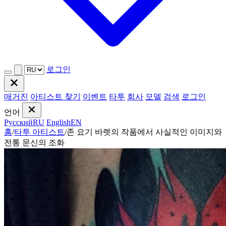
로그인
매거진
아티스트 찾기
이벤트
타투
회사
모델
검색
로그인
언어
Русский
RU
English
EN
홈
/
타투 아티스트
/
존 요기 바렛의 작품에서 사실적인 이미지와
전통 문신의 조화