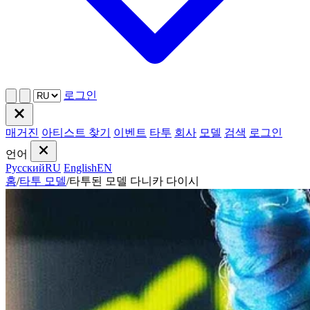
로그인
매거진
아티스트 찾기
이벤트
타투
회사
모델
검색
로그인
언어
Русский
RU
English
EN
홈
/
타투 모델
/
타투된 모델 다니카 다이시