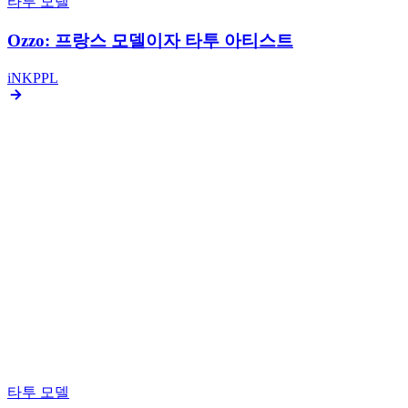
iNKPPL
Author, iNKPPL Magazine
태그
#TattooModel
#AlternativeModel
#FemaleModel
#Inkgirls
함께 읽기