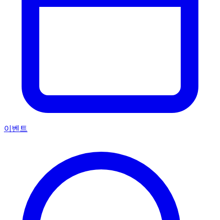
국제 타투 아트 매거진. 전 세계의 아티스트, 문화, 1,000,000개
이상의 독점 타투를 만나보세요.
매거진
매거진
인터뷰
트렌드
지식
탐색
타투이스트 찾기
모델
타투 아이디어
이벤트
스튜디오
회사
회사
소개
이용 약관
개인정보 처리방침
편집 정책 (EN)
광고 정책
(EN)
© 2026 iNKPPL Tattoo Magazine. 모든 권리 보유.
RU
EN