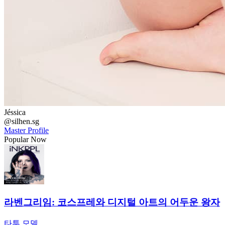
← 귀여운 큰 가슴을 가진 스타일리시한 여자 10장 -
Nerdygirl2.0
핫한 미국 타투 걸 Tawny Taylor의 사진 11장
Find Your Artist
Tattoo artists worldwide
Browse by style, city, and availability
Explore Artists
목차
▼
Tattoo Artist