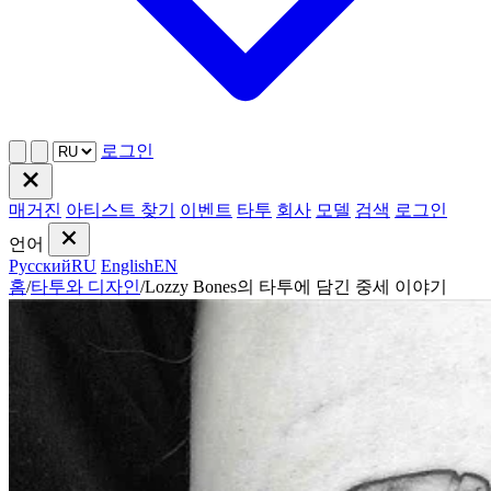
로그인
매거진
아티스트 찾기
이벤트
타투
회사
모델
검색
로그인
언어
Русский
RU
English
EN
홈
/
타투와 디자인
/
Lozzy Bones의 타투에 담긴 중세 이야기