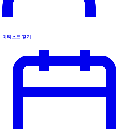
국제 타투 아트 매거진. 전 세계의 아티스트, 문화, 1,000,000개
이상의 독점 타투를 만나보세요.
매거진
매거진
인터뷰
트렌드
지식
탐색
타투이스트 찾기
모델
타투 아이디어
이벤트
스튜디오
회사
회사
소개
이용 약관
개인정보 처리방침
편집 정책 (EN)
광고 정책
(EN)
© 2026 iNKPPL Tattoo Magazine. 모든 권리 보유.
RU
EN