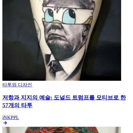
적인 걸작
타투와 디자인
100 스포키 헬로우인 타투: 페인크에서 극장 영화 캐
릭터까지
타투와 디자인
파일럿: 76 토이토
타투와 디자인
공유