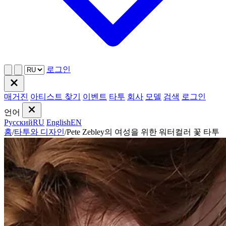
로그인
매거진
아티스트 찾기
이벤트
타투
회사
모델
검색
로그인
언어
Русский
RU
English
EN
홈
/
타투와 디자인
/
Pete Zebley의 여성을 위한 워터컬러 꽃 타투