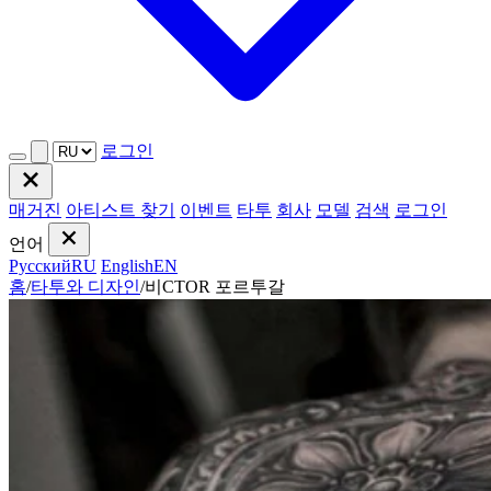
로그인
매거진
아티스트 찾기
이벤트
타투
회사
모델
검색
로그인
언어
Русский
RU
English
EN
홈
/
타투와 디자인
/
비CTOR 포르투갈