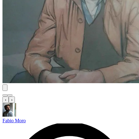
‹
›
Fabio Moro