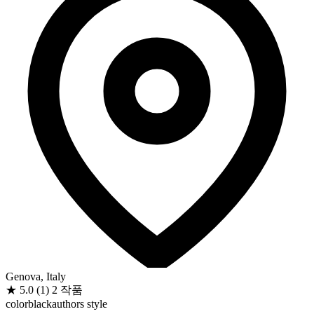
Genova, Italy
★
5.0
(1)
2 작품
color
black
authors style