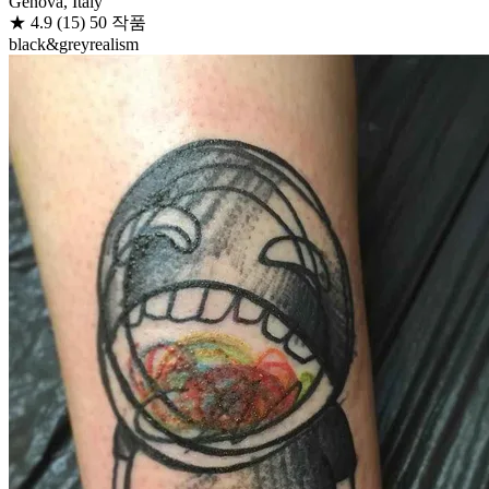
Genova, Italy
★
4.9
(15)
50 작품
black&grey
realism