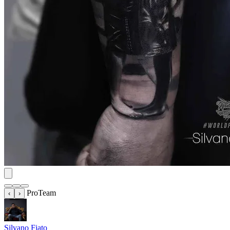
ProTeam
‹
›
Silvano Fiato