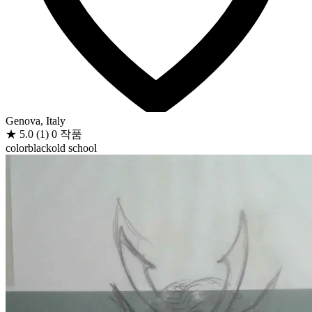
Genova, Italy
★
5.0
(1)
0 작품
color
black
old school