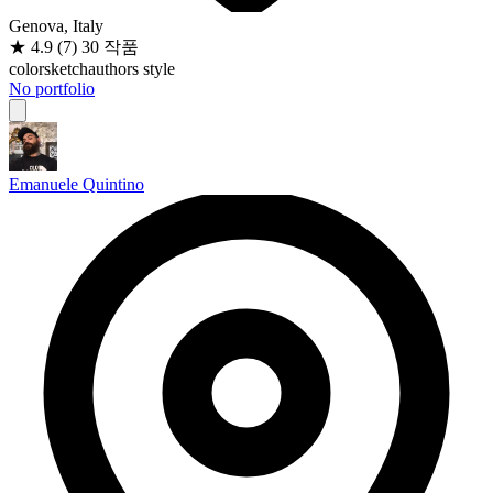
Genova, Italy
★
4.9
(7)
30 작품
color
sketch
authors style
No portfolio
Emanuele Quintino