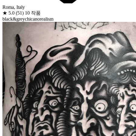
Roma, Italy
★
5.0
(51)
10 작품
black&grey
chicano
realism