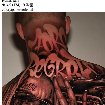
Roma, Italy
★
4.9
(134)
19 작품
color
japanese
oriental