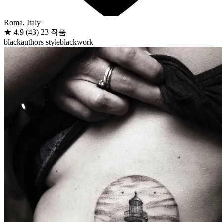
Roma, Italy
★
4.9
(43)
23 작품
black
authors style
blackwork