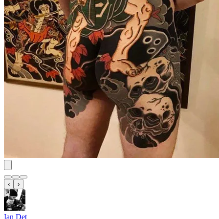
‹
›
Ian Det