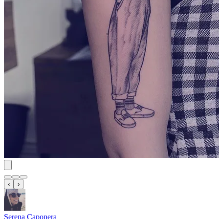
‹
›
Serena Caponera