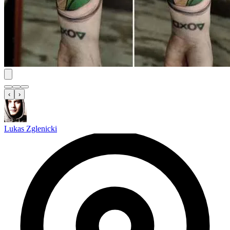
‹
›
Lukas Zglenicki