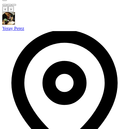
‹
›
Yeray Perez