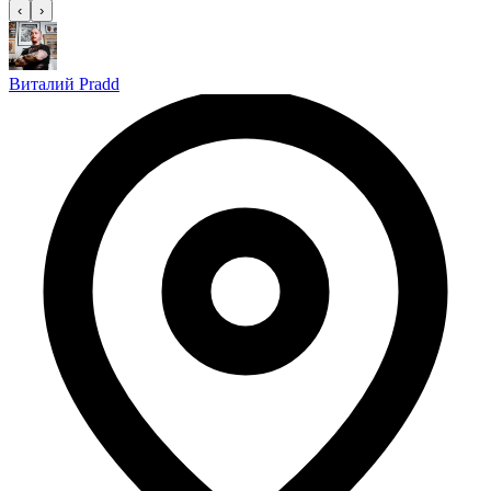
‹
›
Виталий Pradd