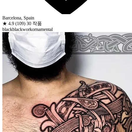
Barcelona, Spain
★
4.9
(109)
30 작품
black
blackwork
ornamental