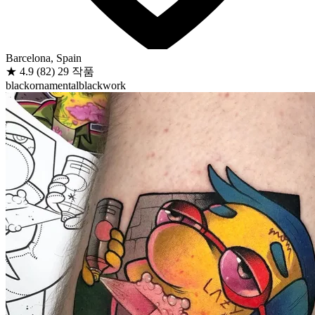
Barcelona, Spain
★
4.9
(82)
29 작품
black
ornamental
blackwork