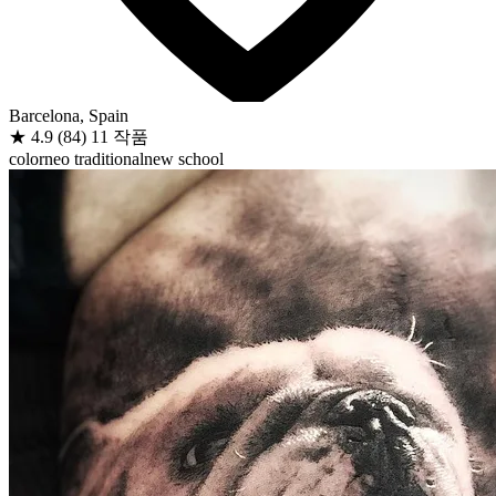
Barcelona, Spain
★
4.9
(84)
11 작품
color
neo traditional
new school