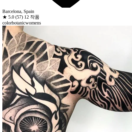
Barcelona, Spain
★
5.0
(57)
12 작품
color
botanic
womens