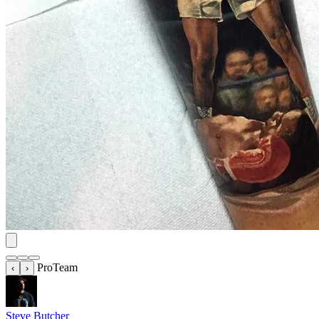
ProTeam
‹
›
Steve Butcher