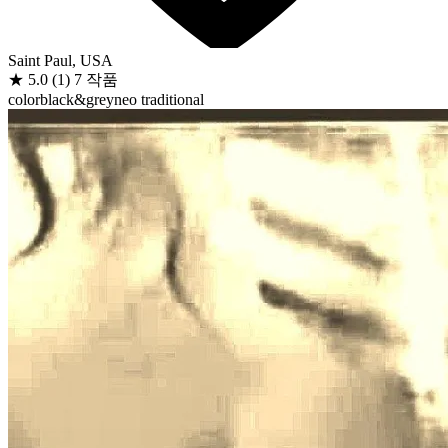
Saint Paul, USA
★
5.0
(1)
7 작품
color
black&grey
neo traditional