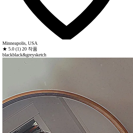
Minneapolis, USA
★
5.0
(1)
20 작품
black
black&grey
sketch