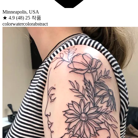
Minneapolis, USA
★
4.9
(48)
25 작품
color
watercolor
abstract