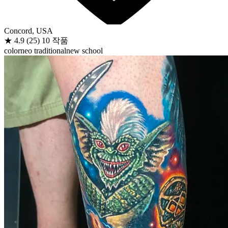
Concord, USA
★
4.9
(25)
10 작품
color
neo traditional
new school