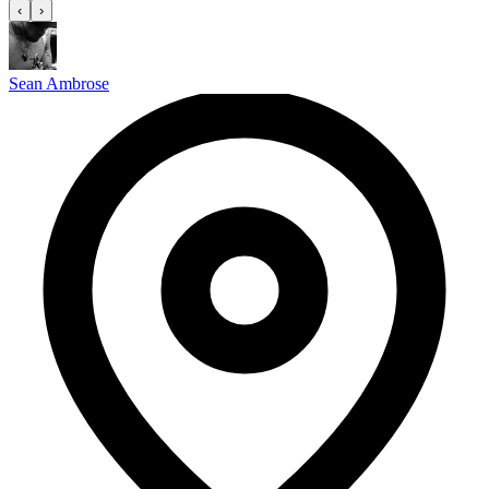
‹
›
Sean Ambrose