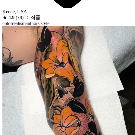
Keene, USA
★
4.9
(78)
15 작품
color
realism
authors style