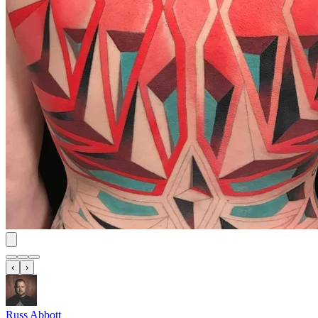
‹
›
Russ Abbott