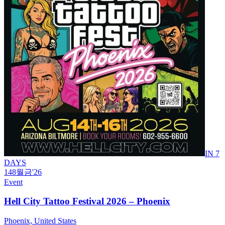
IN 7
DAYS
14
8월
금
'26
Event
Hell City Tattoo Festival 2026 – Phoenix
Phoenix, United States