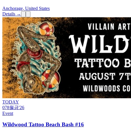
Anchorage, United States
Details →
TODAY
07
8월
금
'26
Event
Wildwood Tattoo Beach Bash #16