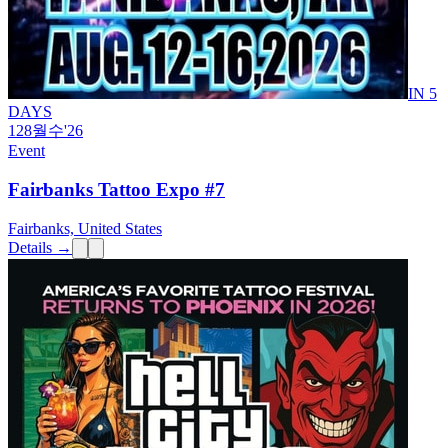
IN 5
DAYS
12
8월
수
'26
Event
Fairbanks Tattoo Expo #7
Fairbanks, United States
Details →