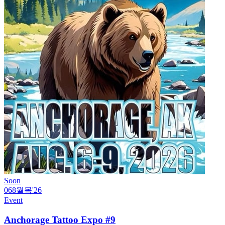
Soon
06
8월
목
'26
Event
Anchorage Tattoo Expo #9