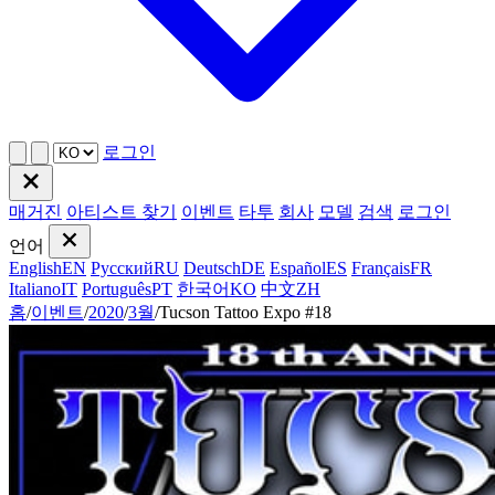
로그인
매거진
아티스트 찾기
이벤트
타투
회사
모델
검색
로그인
언어
English
EN
Русский
RU
Deutsch
DE
Español
ES
Français
FR
Italiano
IT
Português
PT
한국어
KO
中文
ZH
홈
/
이벤트
/
2020
/
3월
/
Tucson Tattoo Expo #18