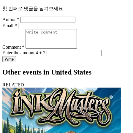
첫 번째로 댓글을 남겨보세요
Author *
Email *
Comment *
Enter the amount 4 + 2
Write
Other events in United States
RELATED