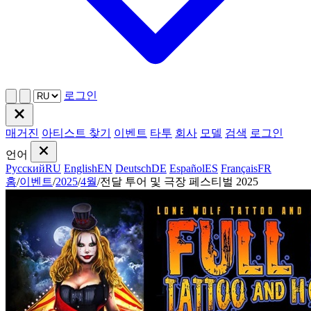
로그인
매거진
아티스트 찾기
이벤트
타투
회사
모델
검색
로그인
언어
Русский
RU
English
EN
Deutsch
DE
Español
ES
Français
FR
홈
/
이벤트
/
2025
/
4월
/
전달 투어 및 극장 페스티벌 2025