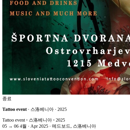
종료
Tattoo event
· 스洛베니아 · 2025
Tattoo event
·
스洛베니아
·
2025
05
→
06
4월 · Apr
2025 · 메드보드, 스洛베니아