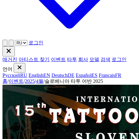
로그인
매거진
아티스트 찾기
이벤트
타투
회사
모델
검색
로그인
언어
Русский
RU
English
EN
Deutsch
DE
Español
ES
Français
FR
홈
/
이벤트
/
2025
/
4월
/
슬로베니아 타투 어반 2025