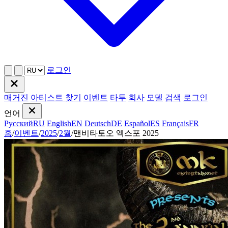
로그인
매거진
아티스트 찾기
이벤트
타투
회사
모델
검색
로그인
언어
Русский
RU
English
EN
Deutsch
DE
Español
ES
Français
FR
홈
/
이벤트
/
2025
/
2월
/
맨비타토오 엑스포 2025