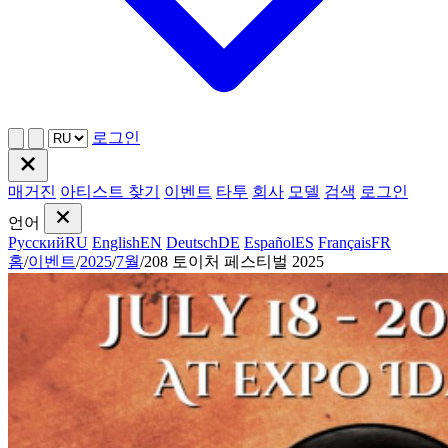
로그인
매거진
아티스트 찾기
이벤트
타투
회사
모델
검색
로그인
언어
Русский
RU
English
EN
Deutsch
DE
Español
ES
Français
FR
홈
/
이벤트
/
2025
/
7월
/
208 토이처 페스티벌 2025