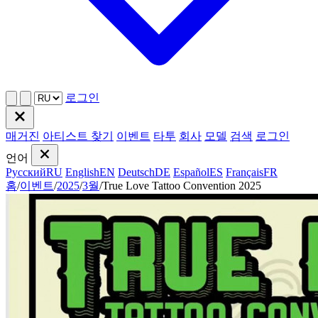
로그인
매거진
아티스트 찾기
이벤트
타투
회사
모델
검색
로그인
언어
Русский
RU
English
EN
Deutsch
DE
Español
ES
Français
FR
홈
/
이벤트
/
2025
/
3월
/
True Love Tattoo Convention 2025