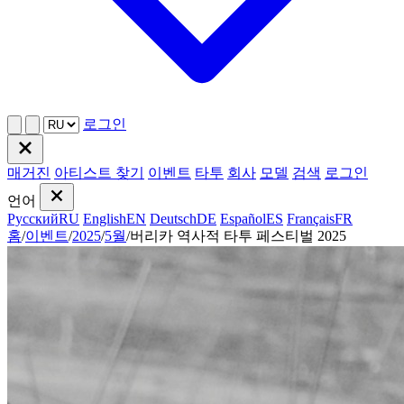
로그인
매거진
아티스트 찾기
이벤트
타투
회사
모델
검색
로그인
언어
Русский
RU
English
EN
Deutsch
DE
Español
ES
Français
FR
홈
/
이벤트
/
2025
/
5월
/
버리카 역사적 타투 페스티벌 2025