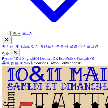
로그인
매거진
아티스트 찾기
이벤트
타투
회사
모델
검색
로그인
언어
Русский
RU
English
EN
Deutsch
DE
Español
ES
Français
FR
홈
/
이벤트
/
2025
/
5월
/
Soissons Tattoo Convention #5